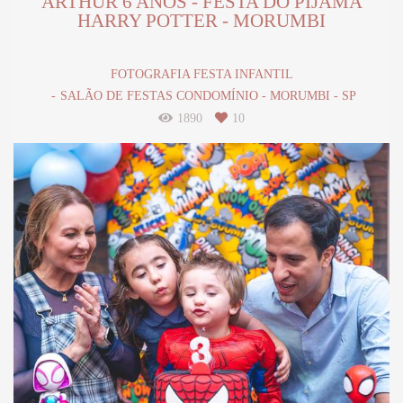
ARTHUR 6 ANOS - FESTA DO PIJAMA
HARRY POTTER - MORUMBI
FOTOGRAFIA FESTA INFANTIL
SALÃO DE FESTAS CONDOMÍNIO - MORUMBI - SP
1890
10