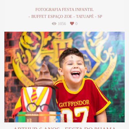
FOTOGRAFIA FESTA INFANTIL
BUFFET ESPAÇO ZOE - TATUAPÉ - SP
1056
0