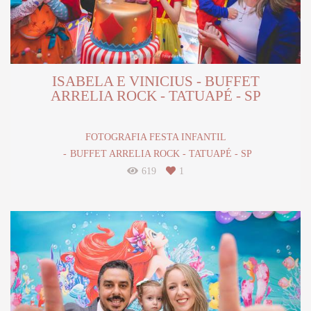
ISABELA E VINICIUS - BUFFET
ARRELIA ROCK - TATUAPÉ - SP
FOTOGRAFIA FESTA INFANTIL
BUFFET ARRELIA ROCK - TATUAPÉ - SP
619
1