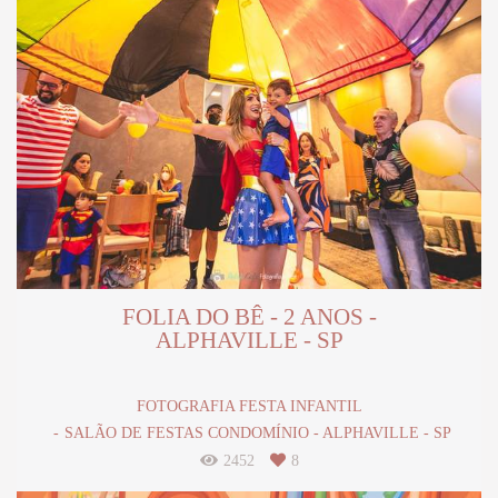
FOLIA DO BÊ - 2 ANOS -
ALPHAVILLE - SP
FOTOGRAFIA FESTA INFANTIL
SALÃO DE FESTAS CONDOMÍNIO - ALPHAVILLE - SP
2452
8