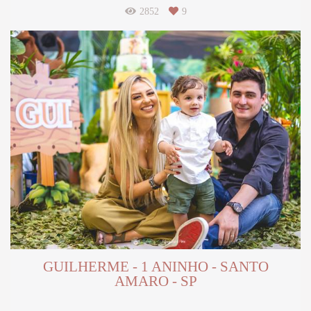
2852
9
GUILHERME - 1 ANINHO - SANTO
AMARO - SP