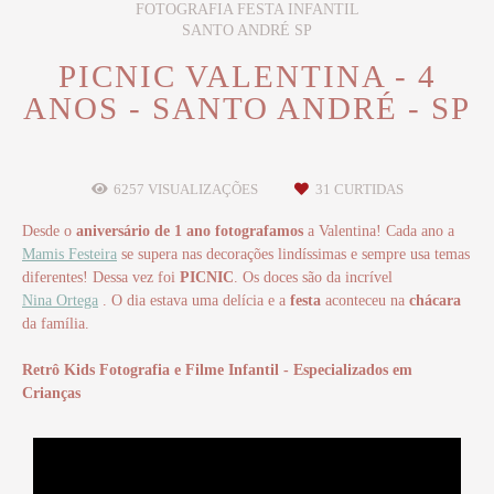
FOTOGRAFIA FESTA INFANTIL
SANTO ANDRÉ SP
PICNIC VALENTINA - 4
ANOS - SANTO ANDRÉ - SP
6257
VISUALIZAÇÕES
31
CURTIDAS
Desde o
aniversário de 1 ano
fotografamos
a Valentina! Cada ano a
Mamis Festeira
se supera nas decorações lindíssimas e sempre usa temas
diferentes! Dessa vez foi
PICNIC
. Os doces são da incrível
Nina Ortega
. O dia estava uma delícia e a
festa
aconteceu na
chácara
da família.
Retrô Kids Fotografia e Filme Infantil - Especializados em
Crianças