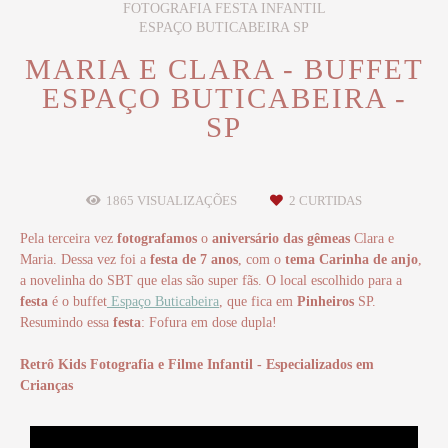
FOTOGRAFIA FESTA INFANTIL
ESPAÇO BUTICABEIRA SP
MARIA E CLARA - BUFFET
ESPAÇO BUTICABEIRA -
SP
1865
VISUALIZAÇÕES
2
CURTIDAS
Pela terceira vez
fotografamos
o
aniversário das gêmeas
Clara e
Maria. Dessa vez foi a
festa de 7 anos
, com o
tema Carinha de anjo
,
a novelinha do SBT que elas são super fãs. O local escolhido para a
festa
é o buffet
Espaço Buticabeira
, que fica em
Pinheiros
SP.
Resumindo essa
festa
: Fofura em dose dupla!
Retrô Kids Fotografia e Filme Infantil - Especializados em
Crianças