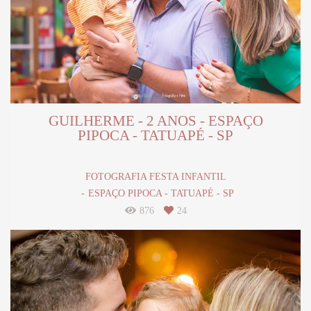
GUILHERME - 2 ANOS - ESPAÇO
PIPOCA - TATUAPÉ - SP
FOTOGRAFIA FESTA INFANTIL
ESPAÇO PIPOCA - TATUAPÉ - SP
876
24