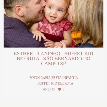
ESTHER - 1 ANINHO - BUFFET KID
BEERUTA - SÃO BERNARDO DO
CAMPO SP
FOTOGRAFIA FESTA INFANTIL
BUFFET KID BEERUTA
2743
0