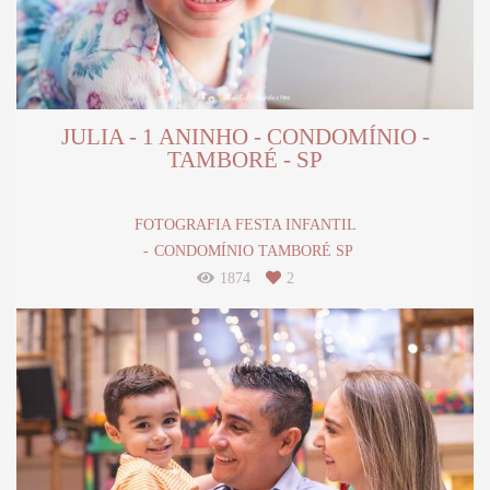
JULIA - 1 ANINHO - CONDOMÍNIO -
TAMBORÉ - SP
FOTOGRAFIA FESTA INFANTIL
CONDOMÍNIO TAMBORÉ SP
1874
2