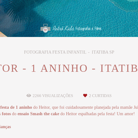
FOTOGRAFIA FESTA INFANTIL
ITATIBA SP
OR - 1 ANINHO - ITATI
2266
VISUALIZAÇÕES
2
CURTIDAS
a
festa de 1 aninho
do Heitor, que foi cuidadosamente planejada pela mamãe Jul
as
fotos
do
ensaio Smash the cake
do Heitor espalhadas pela festa! Um amor!
ianças