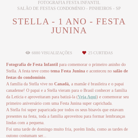
FOTOGRAFIA FESTA INFANTIL
SALÃO DE FESTAS CONDOMÍNIO - PINHEIROS - SP
STELLA - 1 ANO - FESTA
JUNINA
6880
VISUALIZAÇÕES
25
CURTIDAS
Fotografia de Festa Infantil
para comemorar o primeiro aninho do
Stella. A festa teve como
tema Festa Junina
e aconteceu no
salão de
festas do condomínio
.
A família da Stella vive no
Canadá,
a mamãe é brasileira e o papai
canadense! O papai e a Stella vieram para o Brasil conhecer a família
da Letícia e aproveitaram para batizá-la (
Veja Aqui
) e comemorar seu
primeiro aniversário com uma Festa Junina super caprichada.
A Stella foi super paparicada por todos os seus bisavós que estavam
presentes na festa, toda a família aproveitou para formar lembranças
lindas com a pequena.
Foi uma tarde de domingo muito fria, porém linda, como as tardes de
outono costumam ser...