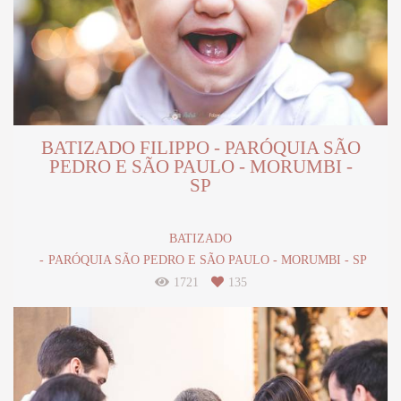
BATIZADO FILIPPO - PARÓQUIA SÃO
PEDRO E SÃO PAULO - MORUMBI -
SP
BATIZADO
PARÓQUIA SÃO PEDRO E SÃO PAULO - MORUMBI - SP
1721
135